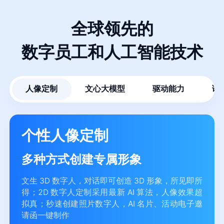
全球领先的
数字员工和人工智能技术
人像定制
文心大模型
驱动能力
语
个性人像定制
多种方式创建专属形象
文生 3D 数字人，对话即可创造 3D 形象，所见即所
得；2D 数字人定制采用最新 AI 算法，人像效果超
拟真；秒速创建照片数字人，AI 名片、活动电子邀
请函一键制作